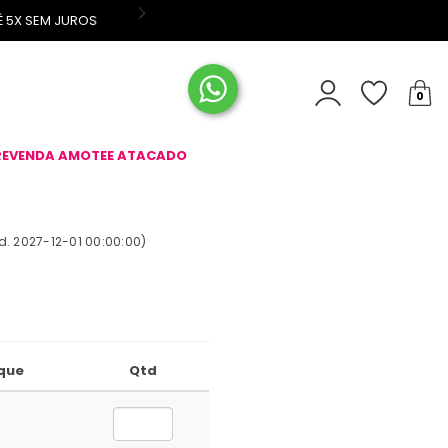
FRETE G
0
REVENDA AMOTEE ATACADO
d.
2027-12-01 00:00:00
)
que
Qtd