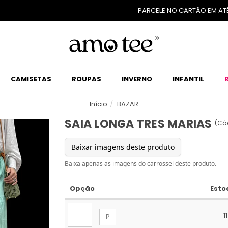
PARCELE NO CARTÃO EM ATÉ 5X SEM JUROS
CAMISETAS
ROUPAS
INVERNO
INFANTIL
Início
BAZAR
SAIA LONGA TRES MARIAS
(
Có
Opção
Esto
11
P