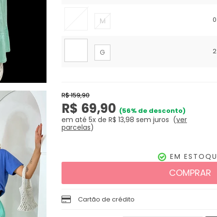
0
M
2
G
R$ 159,90
R$ 69,90
56%
de desconto
em até
5x
de
R$ 13,98
sem juros
ver
parcelas
EM ESTOQU
COMPRAR
Cartão de crédito