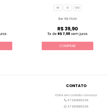
M
G
GG
De: 
R$ 79,90
R$ 39,90
uros
5x
de
R$ 7,98
sem juros
COMPRAR
CONTATO
Entre em contato conosco
47 991885046
47 991885046