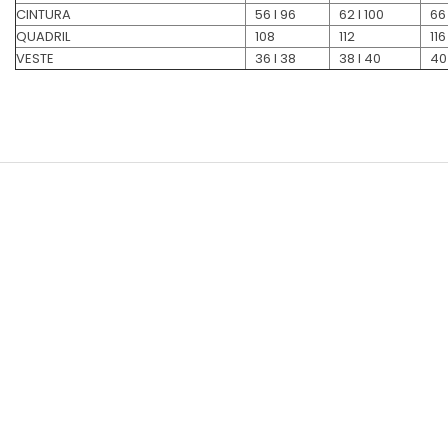
CINTURA
56 l 96
62 l 100
66 
QUADRIL
108
112
116
VESTE
36 l 38
38 l 40
40 