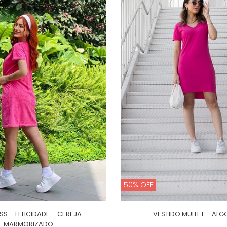
50% OFF
SS _ FELICIDADE _ CEREJA
VESTIDO MULLET _ AL
MARMORIZADO