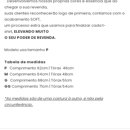
Desenvolvemos nossas próprias cores e essência que ao
chegar a sua revenda,
suas clientes reconhecerão logo de primeira, contamos com o
acabamento SOFT,
um processo extra que usamos para finalizar cada t-
shirt,
ELEVANDO MUITO
O SEU PODER DE REVENDA.
Modelo usa tamanho
P
Tabela de medidas
P
Comprimento 62cm | Tórax 46cm
M
Comprimento 64cm | Tórax 48cm
G
Comprimento 68cm | Tórax 51cm
GG
Comprimento 71cm | Tórax 54cm
*As medidas são de uma costura à outra, e não pela
circunferência..