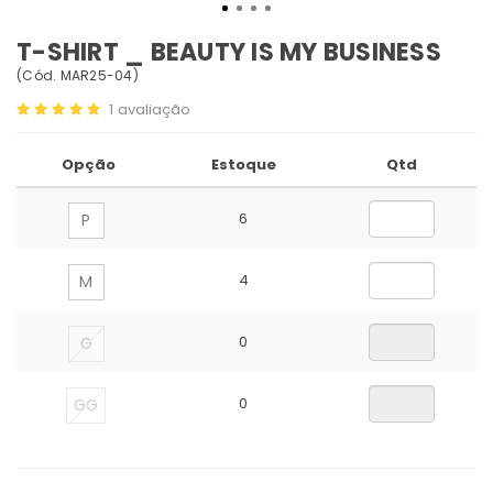
T-SHIRT _ BEAUTY IS MY BUSINESS
(
Cód.
MAR25-04
)
1
avaliação
Opção
Estoque
Qtd
6
P
4
M
0
G
0
GG