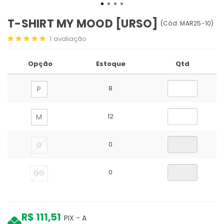
T-SHIRT MY MOOD [URSO]
(
Cód.
MAR25-10
)
1
avaliação
Opção
Estoque
Qtd
8
P
12
M
0
G
0
GG
R$ 111,51
PIX - A