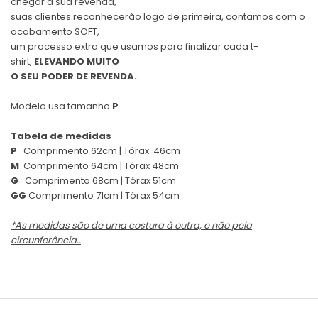
chegar a sua revenda,
suas clientes reconhecerão logo de primeira, contamos com o
acabamento SOFT,
um processo extra que usamos para finalizar cada t-
shirt,
ELEVANDO MUITO
O SEU PODER DE REVENDA.
Modelo usa tamanho
P
Tabela de medidas
P
Comprimento 62cm | Tórax 46cm
M
Comprimento 64cm | Tórax 48cm
G
Comprimento 68cm | Tórax 51cm
GG
Comprimento 71cm | Tórax 54cm
*As medidas são de uma costura à outra, e não pela
circunferência..