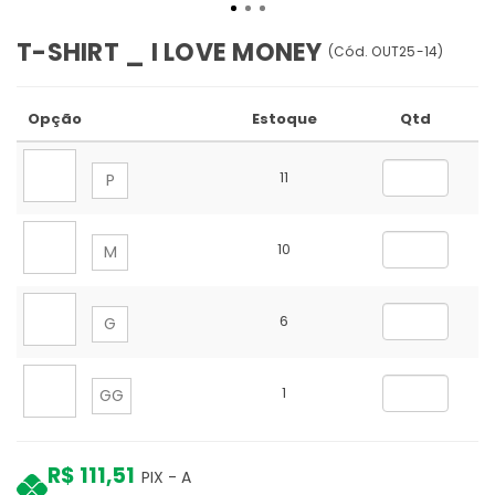
T-SHIRT _ I LOVE MONEY
(
Cód.
OUT25-14
)
Opção
Estoque
Qtd
11
P
10
M
6
G
1
GG
R$ 111,51
PIX - A