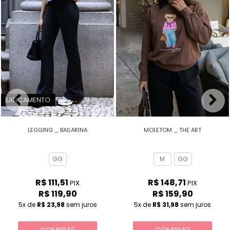
LANÇAMENTO
LEGGING _ BAILARINA
MOLETOM _ THE ART
GG
M
GG
R$ 111,51
R$ 148,71
PIX
PIX
R$ 119,90
R$ 159,90
5x
de
R$ 23,98
sem juros
5x
de
R$ 31,98
sem juros