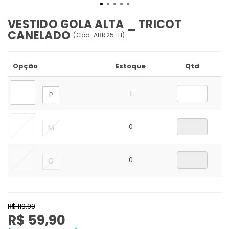
VESTIDO GOLA ALTA _ TRICOT
CANELADO
(
Cód.
ABR25-11
)
Opção
Estoque
Qtd
1
P
0
M
0
G
R$ 119,90
R$ 59,90